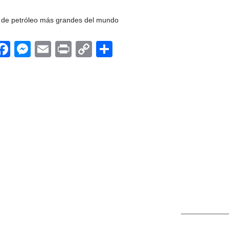
 de petróleo más grandes del mundo
App
egram
witter
Facebook
Messenger
Email
Print
Copy
Compartir
Link
Porteadoras