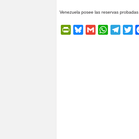
Venezuela posee las reservas probadas
PrintFriendly
Bluesky
Gmail
Whats
Tel
T