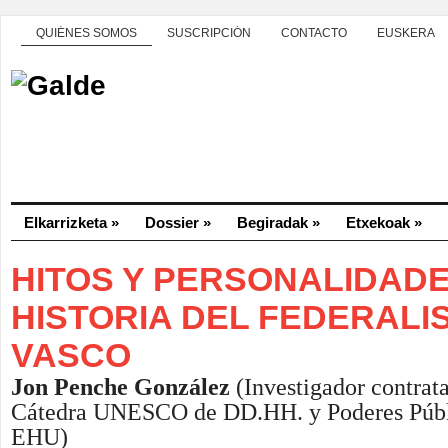
QUIÉNES SOMOS
SUSCRIPCIÓN
CONTACTO
EUSKERA
Elkarrizketa
»
Dossier
»
Begiradak
»
Etxekoak
»
HITOS Y PERSONALIDADE
HISTORIA DEL FEDERALI
VASCO
Jon Penche González
(
Investigador contrat
Cátedra UNESCO de DD.HH. y Poderes Públi
EHU)