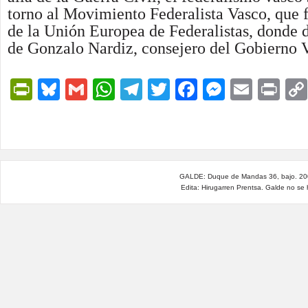
torno al Movimiento Federalista Vasco, que 
de la Unión Europea de Federalistas, donde d
de Gonzalo Nardiz, consejero del Gobierno 
PrintFriendly
Bluesky
Gmail
WhatsApp
Telegram
Twitter
Facebook
Messen
Email
Pri
GALDE: Duque de Mandas 36, bajo. 200
Edita: Hirugarren Prentsa. Galde no se