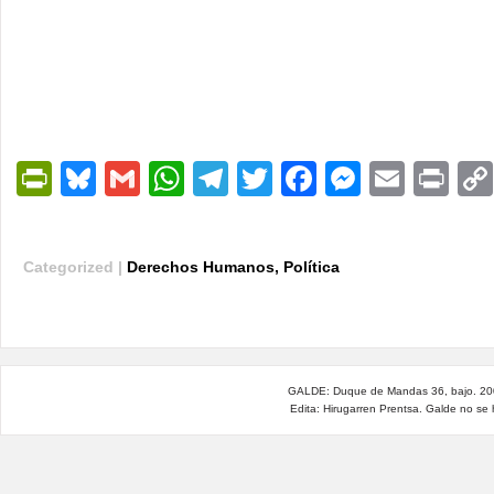
PrintFriendly
Bluesky
Gmail
WhatsApp
Telegram
Twitter
Facebook
Messen
Email
Pri
Categorized |
Derechos Humanos
,
Política
GALDE: Duque de Mandas 36, bajo. 200
Edita: Hirugarren Prentsa. Galde no se