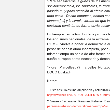
“Para ser sinceros, algunos de los miem
socialdemocracia, los sindicatos, la tra
pasado muy poca atención al efecto corr
toda costa’. Desde entonces, hemos com
planeta […] y la simple verdad de que la 
sociedad continúa de forma obvia socav
En tiempos revueltos donde la propia i
los egoísmos nacionales, de la extrema 
DiEM25 vuelve a poner la democracia eu
pesar de ser sin duda incompleto, poco 
mismo tiempo un soplo de aire fresco pa
sueño europeo como necesario y desea
*FlorentMarcellesi. @fmarcellesi Port
EQUO Euskadi.
Notes:
Este artículo es una ampliación y actualiz
http://www.bez.es/6991699- 70DiEM25-el-nue
Véase «Declaración Para una Rebelión Dem
para-una-rebelion-democratica-en-europa/
↩