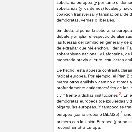
soberanía europea (y por tanto el demo
soberanías (y los demos) locales y nacio
coalición transversal y tansnacional de
demócratas, verdes o liberales.
Sin duda, al poner la soberanía europea
debate y ampliar el espectro de alianz
las fuerzas del cambio en general y de i
de extrañar que Mélenchon, líder del Pa
soberanismo nacional, y Lafontaine, de D
monetaria previa al euro, estuvieran am
De hecho, esta apuesta contrasta claram
radical europea. Por ejemplo, el Plan B
marca otros análisis y camino distintos 
profundamente antidemocrática de las in
2
civil” frente a dichas instituciones
. En 
demócratas europeos (de izquierdas y d
oligarquías europeas. Y tampoco se tra
3
europeo (como propone DiEM25)
sino
primero con la Unión Europea (por no s
reconstruir otra Europa.