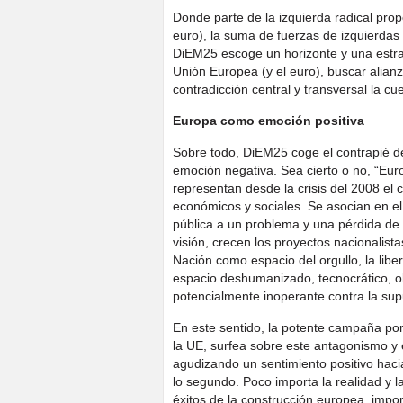
Donde parte de la izquierda radical prop
euro), la suma de fuerzas de izquierdas
DiEM25 escoge un horizonte y una estrat
Unión Europea (y el euro), buscar alian
contradicción central y transversal la c
Europa como emoción positiva
Sobre todo, DiEM25 coge el contrapié 
emoción negativa. Sea cierto o no, “Eur
representan desde la crisis del 2008 el 
económicos y sociales. Se asocian en el 
pública a un problema y una pérdida de 
visión, crecen los proyectos nacionalist
Nación como espacio del orgullo, la lib
espacio deshumanizado, tecnocrático, ol
potencialmente inoperante contra la su
En este sentido, la potente campaña por e
la UE, surfea sobre este antagonismo y 
agudizando un sentimiento positivo haci
lo segundo. Poco importa la realidad y la
éxitos de la construcción europea, impo