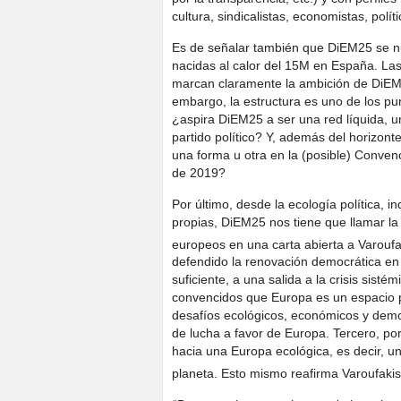
cultura, sindicalistas, economistas, polít
Es de señalar también que DiEM25 se nu
nacidas al calor del 15M en España. La
marcan claramente la ambición de DiEM2
embargo, la estructura es uno de los pu
¿aspira DiEM25 a ser una red líquida, u
partido político? Y, además del horizont
una forma u otra en la (posible) Conve
de 2019?
Por último, desde la ecología política, 
propias, DiEM25 nos tiene que llamar la
europeos en una carta abierta a Varouf
defendido la renovación democrática e
suficiente, a una salida a la crisis sis
convencidos que Europa es un espacio 
desafíos ecológicos, económicos y democ
de lucha a favor de Europa. Tercero, p
hacia una Europa ecológica, es decir, u
planeta. Esto mismo reafirma Varoufakis