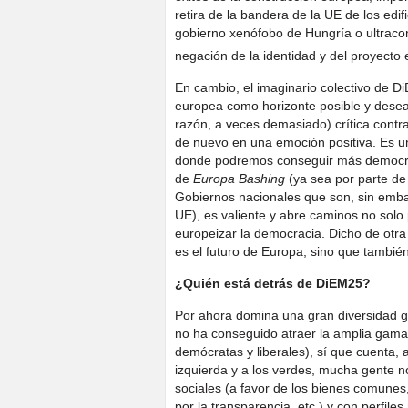
retira de la bandera de la UE de los edifi
gobierno xenófobo de Hungría o ultraco
negación de la identidad y del proyect
En cambio, el imaginario colectivo de D
europea como horizonte posible y desea
razón, a veces demasiado) crítica contra
de nuevo en una emoción positiva. Es un
donde podremos conseguir más democraci
de
Europa Bashing
(ya sea por parte de
Gobiernos nacionales que son, sin emba
UE), es valiente y abre caminos no sol
europeizar la democracia. Dicho de otra
es el futuro de Europa, sino que tambié
¿Quién está detrás de DiEM25?
Por ahora domina una gran diversidad ge
no ha conseguido atraer la amplia gama
demócratas y liberales), sí que cuenta, a
izquierda y a los verdes, mucha gente n
sociales (a favor de los bienes comunes,
por la transparencia, etc.) y con perfil