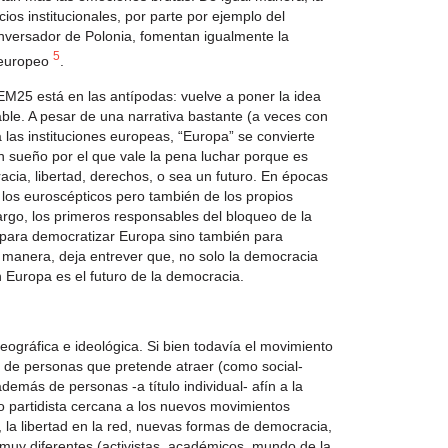
cios institucionales, por parte por ejemplo del
nversador de Polonia, fomentan igualmente la
5
o europeo
.
iEM25 está en las antípodas: vuelve a poner la idea
ble. A pesar de una
narrativa bastante (a veces con
 las instituciones europeas
, “Europa” se convierte
 sueño por el que vale la pena luchar porque es
a, libertad, derechos, o sea un futuro. En épocas
 los euroscépticos pero también de los propios
rgo, los primeros responsables del bloqueo de la
o para democratizar Europa sino también para
 manera, deja entrever que, no solo la democracia
n Europa es el futuro de la democracia.
ográfica e ideológica. Si bien todavía el movimiento
 de personas que pretende atraer (como social-
demás de personas -a título individual- afín a la
o partidista cercana a los nuevos movimientos
 la libertad en la red, nuevas formas de democracia,
es muy diferentes (activistas, académicos, mundo de la