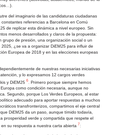
icos…).
tre del imaginario de las candidaturas ciudadanas
s constantes referencias a Barcelona en Comú
5 de replicar esta dinámica a nivel europeo. Sin
ntos menos desarrollados y claros de la propuesta:
n grupo de presión, una organización social o un
e 2025, ¿se va a organizar DiEM25 para influir de
nción Europea de 2018 y en las elecciones europeas
independientemente de nuestras necesarias iniciativas
 atención, y lo expresamos 12 cargos verdes
6
akis y DiEM25
. Primero porque siempre hemos
n Europa como condición necesaria, aunque no
témica. Segundo, porque Los Verdes Europeos, al estar
político adecuado para aportar respuestas a muchos
ráticos transfronterizos, compartimos el eje central
orque DiEM25 da un paso, aunque tímido todavía,
na prosperidad verde y compartida que respete el
7
 en su respuesta a nuestra carta abierta
: