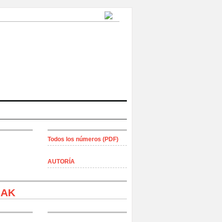
Todos los números (PDF)
AUTORÍA
irauena
bakh Garaiko errepublika —Artsakh—,
IAK