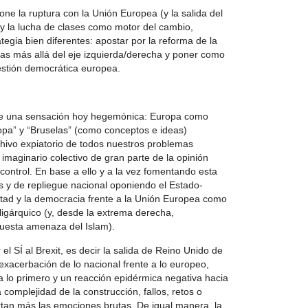
one la ruptura con la Unión Europea (y la salida del
 y la lucha de clases como motor del cambio,
egia bien diferentes: apostar por la reforma de la
zas más allá del eje izquierda/derecha y poner como
uestión democrática europea.
de una sensación hoy hegemónica: Europa como
opa” y “Bruselas” (como conceptos e ideas)
chivo expiatorio de todos nuestros problemas
imaginario colectivo de gran parte de la opinión
control. En base a ello y a la vez fomentando esta
as y de repliegue nacional oponiendo el Estado-
ertad y la democracia frente a la Unión Europea como
igárquico (y, desde la extrema derecha,
puesta amenaza del Islam).
l SÍ al Brexit, es decir la salida de Reino Unido de
exacerbación de lo nacional frente a lo europeo,
a lo primero y un reacción epidérmica negativa hacia
 complejidad de la construcción, fallos, retos o
rtan más las emociones brutas. De igual manera, la