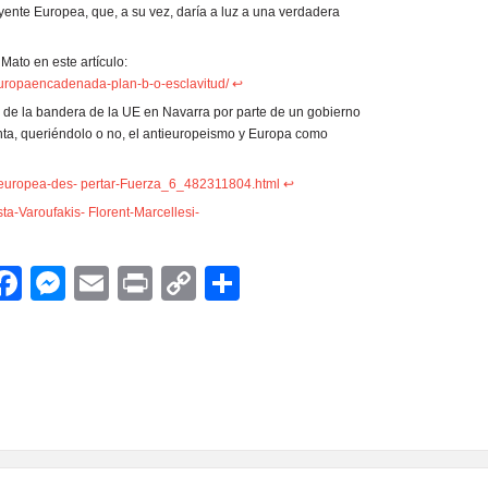
nte Europea, que, a su vez, daría a luz a una verdadera
ato en este artículo:
europaencadenada-plan-b-o-esclavitud/
↩
a de la bandera de la UE en Navarra por parte de un gobierno
enta, queriéndolo o no, el antieuropeismo y Europa como
a-europea-des- pertar-Fuerza_6_482311804.html
↩
ta-Varoufakis- Florent-Marcellesi-
App
egram
witter
Facebook
Messenger
Email
Print
Copy
Compartir
Link