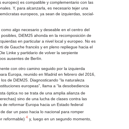
s europeo) es compatible y complementario con las
nales. Y, para alcanzarla, es necesario tejer una
 demócratas europeos, ya sean de izquierdas, social-
 como algo necesario y deseable en el centro del
as posibles, DiEM25 ahonda en la recomposición de
zquierdas en particular a nivel local y europeo. No es
rti de Gauche francés y en pleno repliegue hacia el
ie Linke y partidario de volver la serpiente
bos ausentes de Berlín.
ente con otro camino seguido por la izquierda
 para Europa, reunido en Madrid en febrero del 2016,
a los de DiEM25. Diagnosticando “la naturaleza
stituciones europeas”, llama a “la desobediencia
esta óptica no se trata de una amplia alianza de
erechas) sino de una lucha de clases contra las
ta de reformar Europa hacia un Estado federal
 de dar un paso hacia lo nacional para romper
4
er reformable
)
y, luego en un segundo momento,