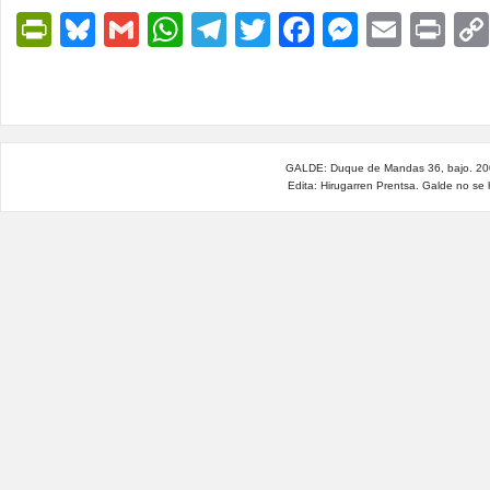
PrintFriendly
Bluesky
Gmail
WhatsApp
Telegram
Twitter
Facebook
Messen
Email
Pri
GALDE: Duque de Mandas 36, bajo. 200
Edita: Hirugarren Prentsa. Galde no se